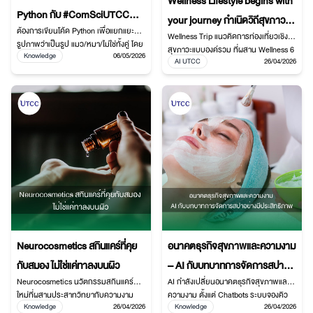
Wellness Lifestyle begins with
Python กับ #ComSciUTCC
your journey กำเนิดวิถีสุขภาวะ
ต้องการเขียนโค้ด Python เพื่อแยกแยะ
การแยกแยะรูปภาพ Image
Wellness Trip แนวคิดการท่องเที่ยวเชิง
อยู่ที่การเริ่มออกเดินทางดูแลตัว
รูปภาพว่าเป็นรูป แมว/หมา/ไม่ใช่ทั้งคู่ โดย
สุขภาวะแบบองค์รวม ที่ผสาน Wellness 6
Classification
Knowledge
06/05/2026
เอง
User สามารถ Upload ไฟล์รูปภาพที่
AI UTCC
26/04/2026
มิติ เข้ากับวัฒนธรรมไทย อาหารไทย และ
ต้องการแยกแยะได้
ภูมิปัญญาท้องถิ่น เพื่อสร้างประสบการณ์
สุขภาพและความงามอย่างยั่งยืน พร้อม
ต่อยอดสู่เศรษฐกิจสร้างสรรค์และ
Wellness Hub ของไทย
Neurocosmetics สกินแคร์ที่คุย
อนาคตธุรกิจสุขภาพและความงาม
กับสมอง ไม่ใช่แค่ทาลงบนผิว
– AI กับบทบาทการจัดการสปา
Neurocosmetics นวัตกรรมสกินแคร์ยุค
AI กำลังเปลี่ยนอนาคตธุรกิจสุขภาพและ
อย่างมีประสิทธิภาพ
ใหม่ที่ผสานประสาทวิทยากับความงาม
ความงาม ตั้งแต่ Chatbots ระบบจองคิว
Knowledge
26/04/2026
Knowledge
26/04/2026
ผ่านการทำงานของ skin-brain interface
อัจฉริยะ การวิเคราะห์ผิวด้วย AI ไปจนถึง