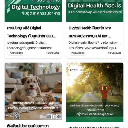
การประยุกต์ใช้ Digital
Digital Health คืออะไร เจาะ
Technology กับอุตสาหกรรม
อนาคตสุขภาพยุค AI และ
เจาะลึกการประยุกต์ใช้ Digital
Digital Health คืออะไร? เจาะโอกาสและ
อาหาร
เทคโนโลยีการแพทย์
Technology กับอุตสาหกรรมอาหาร
ความท้าทายของสุขภาพดิจิทัลในยุค AI
Knowledge
13/05/2026
Knowledge
13/05/2026
ตั้งแต่ Smart Farming, AI Analytics,
ทั้ง Telemedicine, Big Data, Wearable
Robotics, Blockchain, Smart
Devices และ HealthTech Startup
Packaging ถึง Personalized Nutrition
พร้อมแนวทางพัฒนาทักษะด้าน AI และ
เพื่อเพิ่มประสิทธิภาพ ลดต้นทุน และสร้าง
ระบบสุขภาพดิจิทัลในอนาคต
นวัตกรรมอาหารแห่งอนาคต
หัดเขียนโปรแกรมด้วยภาษา