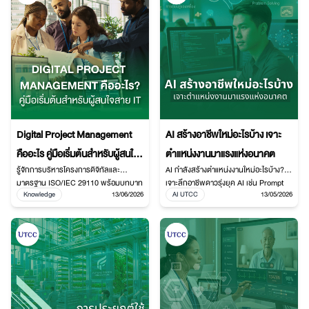
Digital Project Management
AI สร้างอาชีพใหม่อะไรบ้าง เจาะ
คืออะไร คู่มือเริ่มต้นสำหรับผู้สนใจ
ตำแหน่งงานมาแรงแห่งอนาคต
รู้จักการบริหารโครงการดิจิทัลและ
AI กำลังสร้างตำแหน่งงานใหม่อะไรบ้าง?
สาย IT
มาตรฐาน ISO/IEC 29110 พร้อมบทบาท
เจาะลึกอาชีพดาวรุ่งยุค AI เช่น Prompt
Knowledge
13/06/2026
AI UTCC
13/05/2026
สำคัญต่อการพัฒนาซอฟต์แวร์ AI
Engineer, AI Ethics Specialist, AI
Cybersecurity และการเตรียมทักษะด้าน
Solutions Architect พร้อมแนวทาง
วิทยาการคอมพิวเตอร์ในยุคดิจิทัล
เตรียมตัว Upskill และ Reskill เพื่ออนาคต
การทำงานในยุคดิจิทัล