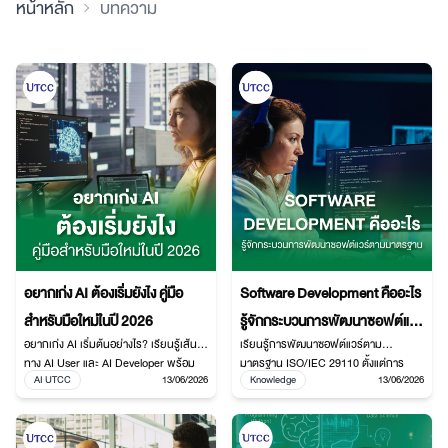
หน้าหลัก
บทความ
อยากเก่ง AI ต้องเริ่มยังไง คู่มือ
Software Development คืออะไร
สำหรับมือใหม่ในปี 2026
รู้จักกระบวนการพัฒนาซอฟต์แวร์
อยากเก่ง AI เริ่มต้นอย่างไร? เรียนรู้เส้น
เรียนรู้การพัฒนาซอฟต์แวร์ตาม
ตามมาตรฐาน
ทาง AI User และ AI Developer พร้อม
มาตรฐาน ISO/IEC 29110 ตั้งแต่การ
AI UTCC
13/06/2026
Knowledge
13/06/2026
เทคนิค Prompt Engineering ภาษา
วิเคราะห์ ออกแบบ พัฒนา ทดสอบ และส่ง
Python และทักษะ AI ที่จำเป็นสำหรับ
มอบ พร้อมต่อยอดทักษะ Software
อนาคต
Development และวิทยาการคอมพิวเตอร์