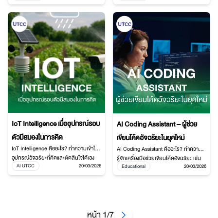
ช่วยลดการอักเสบ ลดริ้วรอย ฟื้นฟูคอล
Spa-Tech ที่ช่วยเพิ่มประสิทธิภาพการ
ลาเจน และยกระดับการดูแลผิวสู่อนาคต
จัดการสปา ยกระดับประสบการณ์ลูกค้า
ของธุรกิจ Wellness และ Beauty Tech
และสร้างธุรกิจสุขภาพยุคใหม่อย่างยั่งยืน
IoT Intelligence เมื่ออุปกรณ์รอบ
AI Coding Assistant – ผู้ช่วย
ตัวมีสมองในการคิด
เขียนโค้ดอัจฉริยะในยุคใหม่
IoT Intelligence คืออะไร? ทำความเข้าใจ
AI Coding Assistant คืออะไร? ทำความ
อุปกรณ์อัจฉริยะที่คิดและตัดสินใจได้เอง
รู้จักเครื่องมือช่วยเขียนโค้ดอัจฉริยะ เช่น
AI UTCC
20/03/2026
Educational
20/03/2026
พร้อมตัวอย่าง Smart Home, Smart
GitHub Copilot, CodeWhisperer และ
Farm และ Smart City ที่ช่วยให้ชีวิต
Cursor พร้อมข้อดี ข้อจำกัด และบทบาท
สะดวก ปลอดภัย และประหยัดพลังงาน
ในยุคดิจิทัล
หน้า 1/7