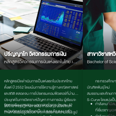
ปริญญาโท วิศวกรรมการเงิน
สาขาวิชาสหว
หลักสูตรวิศวกรรมการเงินแห่งแรกในไทย เน้น
Bachelor of Sci
คณิตศาสตร์ สถิติ Programming และ AI
Interdisciplinar
เพื่อสร้างผู้เชี่ยวชาญด้านการเงิน การลงทุน
หลักสูตรเปิดดำเนินการเป็นแห่งแรกในประเทศไทย
กระทรวงศึกษ
และตลาดทุนยุคใหม่
ตั้งแต่ ปี
2552
โดยเน้นการใช้ความรู้ทางคณิตศาสตร์
บัณฑิตพันธุ์ใหม
และสถิติ ตลอดจน การโปรแกรมคอมพิวเตอร์ที่นำมา
สมรรถนะและศักยภ
ประยุกต์ในการวิเคราะห์ปัญหา ทางการเงิน ผู้เรียนจะ
S-Curve โดยแบ่งเป็น 
กำลังคนที่มี
จัดการเรียนการสอน นอกเวลาทำการ จํานวน 42
ได้ศึกษาทฤษฎีทางการเงิน การลงทุน ผลิตภัณฑ์
ที่เชี่ยวชาญเฉ
หน่วยกิต แบ่งการศึกษาเป็น 2 แผน คือ แผน ก ทํา
ทางการเงินในรูปแบบต่างๆ การบริหารความเสี่ยง รูป