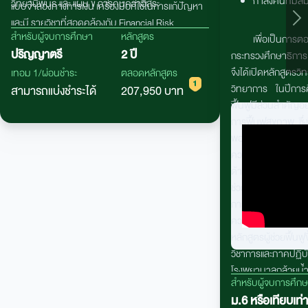
กำลังคนที่มีส
วิทยานิพนธ์ และ แผน ข การค้นคว้าอิสระ
แบบจำลองทางการเงิน เครื่องมือที่ใช้ในการแก้ปัญหา
และมี รายวิชาที่สอดคล้องกับ
Financial Risk
สำหรับผู้จบการศึกษา
หลักสูตร
Manager (FM)
หลักสูตรมีที่ปรึกษาเป็นผู้เชี่ยวชาญมือ
เพื่อเป็นการ
ปริญญาตรี
2 ปี
อาชีพทางการเงิน อาทิ ธุรกิจธนาคาร และธุรกิจประกัน
กระทรวงศึกษาธิการ
ภัย รวมถึงมีความร่วมมือทางด้าน วิชาการกับภาค
จึงได้เปิดหลักส
เทอม 1/ผ่อนชำระ
ตลอดหลักสูตร
ธุรกิจหลักทรัพย์ เช่น สมาคมนักวิเคราะห์หลัก ทรัพย์
วิทยาการ ในปีการศ
สามารถแบ่งชำระได้
207,950 บาท
ตลาดหลักทรัพย์แห่งประเทศไทย ฯลฯ
ฟื้นฟูมีส่วนสำคัญอ
การฟื้นฟูสุขภาพ ซึ่ง
พอต่อความต้องการ
ความต้องการบุคลากร
ด้านการฟื้นฟูยังอยู่
ช่วยเสริมการดูแลผู
กายภาพได้อีกระดับห
ความสำคัญในการสน
หลักสูตรผู้ช่วยฟื้
วิชาการและภาคปฏิ
โรงพยาบาลกล้วยน้
สำหรับผู้จบการศึก
ม.6 หรือเทียบเท่า