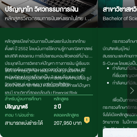
ปริญญาโท วิศวกรรมการเงิน
สาขาวิชาสหว
หลักสูตรวิศวกรรมการเงินแห่งแรกในไทย เน้น
Bachelor of Sci
คณิตศาสตร์ สถิติ Programming และ AI
Interdisciplinar
เพื่อสร้างผู้เชี่ยวชาญด้านการเงิน การลงทุน
หลักสูตรเปิดดำเนินการเป็นแห่งแรกในประเทศไทย
กระทรวงศึกษ
และตลาดทุนยุคใหม่
ตั้งแต่ ปี
2552
โดยเน้นการใช้ความรู้ทางคณิตศาสตร์
บัณฑิตพันธุ์ใหม
และสถิติ ตลอดจน การโปรแกรมคอมพิวเตอร์ที่นำมา
สมรรถนะและศักยภ
ประยุกต์ในการวิเคราะห์ปัญหา ทางการเงิน ผู้เรียนจะ
S-Curve โดยแบ่งเป็น 
กำลังคนที่มี
จัดการเรียนการสอน นอกเวลาทำการ จํานวน 42
ได้ศึกษาทฤษฎีทางการเงิน การลงทุน ผลิตภัณฑ์
ที่เชี่ยวชาญเฉ
หน่วยกิต แบ่งการศึกษาเป็น 2 แผน คือ แผน ก ทํา
ทางการเงินในรูปแบบต่างๆ การบริหารความเสี่ยง รูป
กำลังคนที่มีส
วิทยานิพนธ์ และ แผน ข การค้นคว้าอิสระ
แบบจำลองทางการเงิน เครื่องมือที่ใช้ในการแก้ปัญหา
และมี รายวิชาที่สอดคล้องกับ
Financial Risk
สำหรับผู้จบการศึกษา
หลักสูตร
Manager (FM)
หลักสูตรมีที่ปรึกษาเป็นผู้เชี่ยวชาญมือ
เพื่อเป็นการ
ปริญญาตรี
2 ปี
อาชีพทางการเงิน อาทิ ธุรกิจธนาคาร และธุรกิจประกัน
กระทรวงศึกษาธิการ
ภัย รวมถึงมีความร่วมมือทางด้าน วิชาการกับภาค
จึงได้เปิดหลักส
เทอม 1/ผ่อนชำระ
ตลอดหลักสูตร
ธุรกิจหลักทรัพย์ เช่น สมาคมนักวิเคราะห์หลัก ทรัพย์
วิทยาการ ในปีการศ
สามารถแบ่งชำระได้
207,950 บาท
ตลาดหลักทรัพย์แห่งประเทศไทย ฯลฯ
ฟื้นฟูมีส่วนสำคัญอ
การฟื้นฟูสุขภาพ ซึ่ง