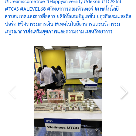
#Dreamscometrue
#Happyuniversity
#dek68
#TCAS68
#TCAS
#ALEVEL68
#
วิทยาการคอมพิวเตอร์
#
เทคโนโลยี
สารสนเทศและการสื่อสาร
#
ดิจิทัลเกม
ซิมูเล
ชัน
#
ธุรกิจเกมและอีส
ปอร์ต
#
วิศวกรรมการเงิน
#
เทคโนโลยีอาหารและนวัตกรรม
#
บูรณาการส่งเสริมสุขภาพและความงาม
#
สหวิทยาการ