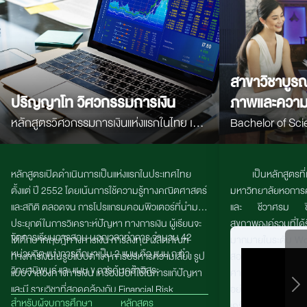
สาขาวิชาบูรณ
ปริญญาโท วิศวกรรมการเงิน
ภาพและควา
หลักสูตรวิศวกรรมการเงินแห่งแรกในไทย เน้น
Bachelor of Sci
คณิตศาสตร์ สถิติ Programming และ AI
Integrated Wel
เพื่อสร้างผู้เชี่ยวชาญด้านการเงิน การลงทุน
หลักสูตรเปิดดำเนินการเป็นแห่งแรกในประเทศไทย
เป็นหลักสูตรท
และตลาดทุนยุคใหม่
ตั้งแต่ ปี
2552
โดยเน้นการใช้ความรู้ทางคณิตศาสตร์
มหาวิทยาลัยหอการค้า
และสถิติ ตลอดจน การโปรแกรมคอมพิวเตอร์ที่นำมา
และ ชีวาศรม ซึ่ง
ประยุกต์ในการวิเคราะห์ปัญหา ทางการเงิน ผู้เรียนจะ
สุขภาพองค์รวมที่ได้
จัดการเรียนการสอน นอกเวลาทำการ จํานวน 42
ได้ศึกษาทฤษฎีทางการเงิน การลงทุน ผลิตภัณฑ์
มากมายในระดับ Wor
หน่วยกิต แบ่งการศึกษาเป็น 2 แผน คือ แผน ก ทํา
ทางการเงินในรูปแบบต่างๆ การบริหารความเสี่ยง รูป
สอนให้คุณมีความรู
วิทยานิพนธ์ และ แผน ข การค้นคว้าอิสระ
แบบจำลองทางการเงิน เครื่องมือที่ใช้ในการแก้ปัญหา
ศาสตร์ของการมีสุขภา
และมี รายวิชาที่สอดคล้องกับ
Financial Risk
อย่างสมบูรณ์ ศาส
สำหรับผู้จบการศึกษา
หลักสูตร
Manager (FM)
หลักสูตรมีที่ปรึกษาเป็นผู้เชี่ยวชาญมือ
เครื่องสำอางเพื่