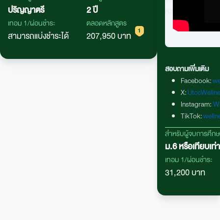
ปริญญาตรี
2 ปี
อาชีพทางการเงิน อาทิ ธุรกิจธนาคาร และธุรกิจประกัน
ความรู้ไปประกอบอาชี
ภัย รวมถึงมีความร่วมมือทางด้าน วิชาการกับภาค
เทอม 1/ผ่อนชำระ
ตลอดหลักสูตร
ธุรกิจหลักทรัพย์ เช่น สมาคมนักวิเคราะห์หลัก ทรัพย์
สามารถแบ่งชำระได้
207,950 บาท
ตลาดหลักทรัพย์แห่งประเทศไทย ฯลฯ
สอบถามเพิ่มเติม
Facebook:
we
X:
UtccWelln
Instagram
:
We
TikTok
:
welln
สำหรับผู้จบการศึก
ม.6 หรือเทียบเท่า
เทอม 1/ผ่อนชำระ
31,200 บาท