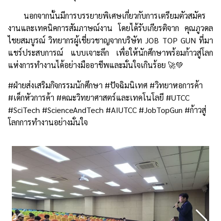
นอกจากนั้นมีการบรรยายพิเศษเกี่ยวกับการเตรียมตัวสมัคร
งานและเทคนิคการสัมภาษณ์งาน โดยได้รับเกียรติจาก คุณภูวดล
ไชยสมบูรณ์ วิทยากรผู้เชี่ยวชาญจากบริษัท JOB TOP GUN ที่มา
แชร์ประสบการณ์ แบบเจาะลึก เพื่อให้นักศึกษาพร้อมก้าวสู่โลก
แห่งการทำงานได้อย่างมืออาชีพและมั่นใจเกินร้อย 🚀💚
#ฝ่ายส่งเสริมกิจกรรมนักศึกษา #ปัจฉิมนิเทศ #วิทยาหอการค้า
#เด็กหัวการค้า #คณะวิทยาศาสตร์และเทคโนโลยี #UTCC
#SciTech #ScienceAndTech #AIUTCC #JobTopGun #ก้าวสู่
โลกการทำงานอย่างมั่นใจ