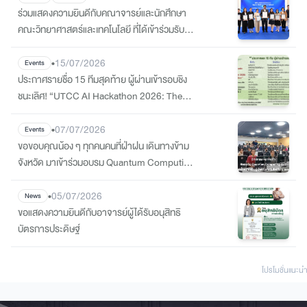
ร่วมแสดงความยินดีกับคณาจารย์และนักศึกษา
คณะวิทยาศาสตร์และเทคโนโลยี ที่ได้เข้าร่วมรับ
เกียรติบัตร Certificate of Outstanding
Contributions
•
15/07/2026
Events
ประกาศรายชื่อ 15 ทีมสุดท้าย ผู้ผ่านเข้ารอบชิง
ชนะเลิศ! “UTCC AI Hackathon 2026: The
STEM Innovation”
•
07/07/2026
Events
ขอขอบคุณน้อง ๆ ทุกคนคนที่ฝ่าฝน เดินทางข้าม
จังหวัด มาเข้าร่วมอบรม Quantum Computing
ที่วิทย์คอม ม.หอการค้า
•
05/07/2026
News
ขอแสดงความยินดีกับอาจารย์ผู้ได้รับอนุสิทธิ
บัตรการประดิษฐ์
โปรโมชั่นแนะนํา