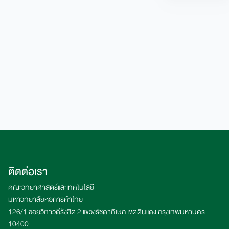
ติดต่อเรา
คณะวิทยาศาสตร์และเทคโนโลยี
มหาวิทยาลัยหอการค้าไทย
126/1 ซอยวิภาวดีรังสิต 2 แขวงรัชดาภิเษก เขตดินแดง กรุงเทพมหานคร
10400