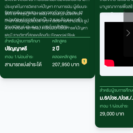
ประยุกต์ในการวิเคราะห์ปัญหา ทางการเงิน ผู้เรียนจะ
มาบูรณาการเพื่อสร้
จัดการเรียนการสอน นอกเวลาทำการ จํานวน 42
ได้ศึกษาทฤษฎีทางการเงิน การลงทุน ผลิตภัณฑ์
ทางธุรกิจและนวัตก
หน่วยกิต แบ่งการศึกษาเป็น 2 แผน คือ แผน ก ทํา
ทางการเงินในรูปแบบต่างๆ การบริหารความเสี่ยง รูป
วิทยานิพนธ์ และ แผน ข การค้นคว้าอิสระ
แบบจำลองทางการเงิน เครื่องมือที่ใช้ในการแก้ปัญหา
และมี รายวิชาที่สอดคล้องกับ
Financial Risk
สำหรับผู้จบการศึกษา
หลักสูตร
Manager (FM)
หลักสูตรมีที่ปรึกษาเป็นผู้เชี่ยวชาญมือ
ปริญญาตรี
2 ปี
อาชีพทางการเงิน อาทิ ธุรกิจธนาคาร และธุรกิจประกัน
ภัย รวมถึงมีความร่วมมือทางด้าน วิชาการกับภาค
เทอม 1/ผ่อนชำระ
ตลอดหลักสูตร
ธุรกิจหลักทรัพย์ เช่น สมาคมนักวิเคราะห์หลัก ทรัพย์
สามารถแบ่งชำระได้
207,950 บาท
ตลาดหลักทรัพย์แห่งประเทศไทย ฯลฯ
สำหรับผู้จบการศึก
ม.6/ปวช./ปวส./
กศน.
เทอม 1/ผ่อนชำระ
29,000 บาท