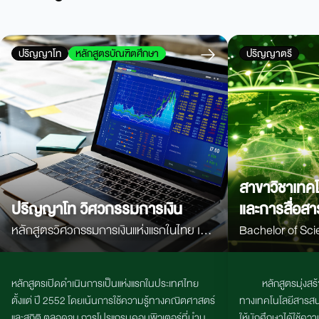
ปริญญาโท
หลักสูตรบัณฑิตศึกษา
ปริญญาตรี
สาขาวิชาเทค
ปริญญาโท วิศวกรรมการเงิน
และการสื่อสา
หลักสูตรวิศวกรรมการเงินแห่งแรกในไทย เน้น
Bachelor of Sci
คณิตศาสตร์ สถิติ Programming และ AI
Information an
เพื่อสร้างผู้เชี่ยวชาญด้านการเงิน การลงทุน
Technology (ICT
หลักสูตรเปิดดำเนินการเป็นแห่งแรกในประเทศไทย
หลักสูตรมุ่งสร
และตลาดทุนยุคใหม่
ตั้งแต่ ปี
2552
โดยเน้นการใช้ความรู้ทางคณิตศาสตร์
ทางเทคโนโลยีสารสนเ
และสถิติ ตลอดจน การโปรแกรมคอมพิวเตอร์ที่นำมา
ให้นักศึกษาได้ใช้คว