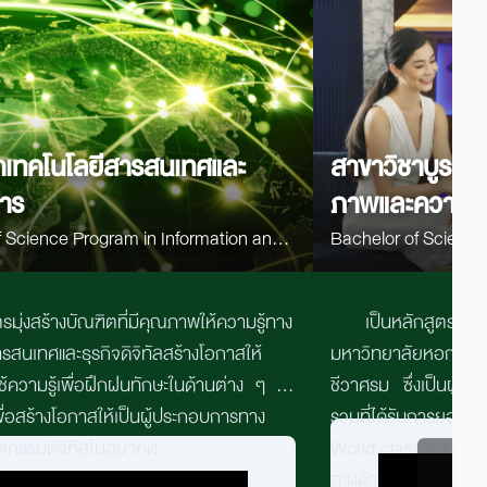
าเทคโนโลยีสารสนเทศและ
สาขาวิชาบูรณา
สาร
ภาพและความง
ce Program in Information and
Bachelor of Science Progr
ion Technology (ICT)
Wellness and Beaut
รมุ่งสร้างบัณฑิตที่มีคุณภาพให้ความรู้ทาง
เป็นหลักสูตรที่
รสนเทศและธุรกิจดิจิทัลสร้างโอกาสให้
มหาวิทยาลัยหอการค้าไท
ใช้ความรู้เพื่อฝึกฝนทักษะในด้านต่าง ๆ มา
ชีวาศรม ซึ่งเป็นผู้ป
่อสร้างโอกาส​ให้เป็นผู้ประกอบการทาง
รวมที่ได้รับการยอมรั
วัตกรรมดิจิทัลในอนาคต
World class เรามั่นใ
ทางด้านวิทยาศาสต