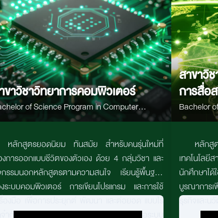
สาขาวิช
าขาวิชาวิทยาการคอมพิวเตอร์
การสื่อ
chelor of Science Program in Computer
Bachelor of Scien
cience
Communicat
หลักสูตรยอดนิยม ทันสมัย สำหรับคนรุ่นใหม่ที่
หลักสูต
องการออกแบบชีวิตของตัวเอง ด้วย 4 กลุ่มวิชา และ
เทคโนโลยีสา
จกรรมนอกหลักสูตรตามความสนใจ เรียนรู้พื้นฐาน
นักศึกษาได้
งระบบคอมพิวเตอร์ การเขียนโปรแกรม และการใช้
บูรณาการเพื
รื่องมือ เพื่อการประยุกต์ พัฒนา และต่อยอด แบบไร้
ธุรกิจและน
ดจำกัด สร้างสรรค์ซอฟต์แวร์ แอปพลิเคชัน หรือระบบ