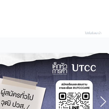
โปรโมชั่นแนะนํา