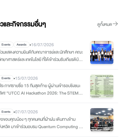
าวและกิจกรรมอื่นๆ
ดูทั้งหมด
•
16/07/2026
Events
Awards
ร่วมแสดงความยินดีกับคณาจารย์และนักศึกษา คณะ
ิทยาศาสตร์และเทคโนโลยี ที่ได้เข้าร่วมรับเกียรติบัตร
Certificate of Outstanding Contributions
•
15/07/2026
Events
ประกาศรายชื่อ 15 ทีมสุดท้าย ผู้ผ่านเข้ารอบชิงชนะ
เลิศ! “UTCC AI Hackathon 2026: The STEM
Innovation”
•
07/07/2026
Events
ขอขอบคุณน้อง ๆ ทุกคนคนที่ฝ่าฝน เดินทางข้าม
จังหวัด มาเข้าร่วมอบรม Quantum Computing ที่
วิทย์คอม ม.หอการค้า