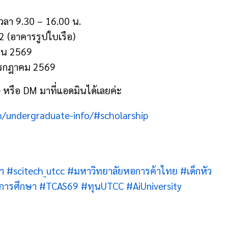
เวลา 9.30 – 16.00 น.
2 (อาคารรูปใบเรือ)
ายน 2569
 กรกฎาคม 2569
e
หรือ DM มาที่แอดมินได้เลยค่ะ
h/undergraduate-info/#scholarship
า
#scitech_utcc
#มหาวิทยาลัยหอการค้าไทย
#เด็กหัว
การศึกษา
#TCAS69
#ทุนUTCC
#AiUniversity