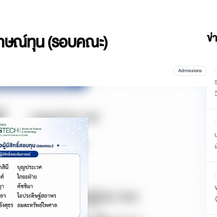
มภาษณ์ทุน (รอบคณะ)
ข่
Admissions
ว