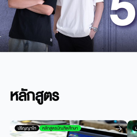
หลักสูตร
ปริญญาโท
หลักสูตรบัณฑิตศึกษา