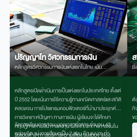
ปริญญาโท วิศวกรรมการเงิน
ส
หลักสูตรวิศวกรรมการเงินแห่งแรกในไทย เน้น
Ba
คณิตศาสตร์ สถิติ Programming และ AI เพื่อสร้างผู้
S
เชี่ยวชาญด้านการเงิน การลงทุน และตลาดทุนยุคใหม่
หลักสูตรเปิดดำเนินการเป็นแห่งแรกในประเทศไทย ตั้งแต่
ปี
2552
โดยเน้นการใช้ความรู้ทางคณิตศาสตร์และสถิติ
ต้
ตลอดจน การโปรแกรมคอมพิวเตอร์ที่นำมาประยุกต์ใน
กิ
การวิเคราะห์ปัญหา ทางการเงิน ผู้เรียนจะได้ศึกษา
ขอ
จัดการเรียนการสอน นอกเวลาทำการ จํานวน 42
ทฤษฎีทางการเงิน การลงทุน ผลิตภัณฑ์ทางการเงินใน
เค
หน่วยกิต แบ่งการศึกษาเป็น 2 แผน คือ แผน ก ทํา
รูปแบบต่างๆ การบริหารความเสี่ยง รูปแบบจำลอง
ขี