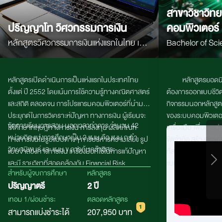
สาขาวิชาวิท
ปริญญาโท วิศวกรรมการเงิน
คอมพิวเตอร์
หลักสูตรวิศวกรรมการเงินแห่งแรกในไทย เน้น
Bachelor of Sci
คณิตศาสตร์ สถิติ Programming และ AI
Computer Scie
เพื่อสร้างผู้เชี่ยวชาญด้านการเงิน การลงทุน
หลักสูตรเปิดดำเนินการเป็นแห่งแรกในประเทศไทย
หลักสูตรยอดนิ
และตลาดทุนยุคใหม่
ตั้งแต่ ปี
2552
โดยเน้นการใช้ความรู้ทางคณิตศาสตร์
ต้องการออกแบบชีวิต
และสถิติ ตลอดจน การโปรแกรมคอมพิวเตอร์ที่นำมา
กิจกรรมนอกหลักสูต
ประยุกต์ในการวิเคราะห์ปัญหา ทางการเงิน ผู้เรียนจะ
ของระบบคอมพิวเตอร
จัดการเรียนการสอน นอกเวลาทำการ จํานวน 42
ได้ศึกษาทฤษฎีทางการเงิน การลงทุน ผลิตภัณฑ์
เครื่องมือ เพื่อการ
หน่วยกิต แบ่งการศึกษาเป็น 2 แผน คือ แผน ก ทํา
ทางการเงินในรูปแบบต่างๆ การบริหารความเสี่ยง รูป
ขีดจำกัด สร้างสรรค์
วิทยานิพนธ์ และ แผน ข การค้นคว้าอิสระ
แบบจำลองทางการเงิน เครื่องมือที่ใช้ในการแก้ปัญหา
ที่สามารถใช้งานได
และมี รายวิชาที่สอดคล้องกับ
Financial Risk
แบบการใช้ชีวิตของค
สำหรับผู้จบการศึกษา
หลักสูตร
Manager (FM)
หลักสูตรมีที่ปรึกษาเป็นผู้เชี่ยวชาญมือ
ปริญญาตรี
2 ปี
อาชีพทางการเงิน อาทิ ธุรกิจธนาคาร และธุรกิจประกัน
ภัย รวมถึงมีความร่วมมือทางด้าน วิชาการกับภาค
เทอม 1/ผ่อนชำระ
ตลอดหลักสูตร
ธุรกิจหลักทรัพย์ เช่น สมาคมนักวิเคราะห์หลัก ทรัพย์
สามารถแบ่งชำระได้
207,950 บาท