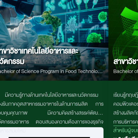
าขาวิชาเทคโนโลยีอาหารและ
วัตกรรม
สาขาวิช
chelor of Science Program in Food Technology
Bachelor of Sc
d Innovation (FTI)
Engineerin
มีความรู้ทางด้านเทคโนโลยีอาหารและนวัตกรรม
เรียนรู้ทฤ
องรับภาคอุตสาหกรรมอาหารในด้านการผลิต การ
คอมพิวเตอร์
วบคุมคุณภาพ มีความคิดสร้างสรรค์พัฒนา
สร้างผลิตภั
วัตกรรมอาหาร ตอบสนองความต้องการของธุรกิจ
การบริหารคว
สำหรับผู้จ
หารสมัยใหม่