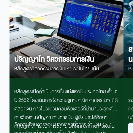
ส
ปริญญาโท วิศวกรรมการเงิน
น
หลักสูตรวิศวกรรมการเงินแห่งแรกในไทย เน้น
Ba
คณิตศาสตร์ สถิติ Programming และ AI เพื่อสร้างผู้
an
เชี่ยวชาญด้านการเงิน การลงทุน และตลาดทุนยุคใหม่
หลักสูตรเปิดดำเนินการเป็นแห่งแรกในประเทศไทย ตั้งแต่
ปี
2552
โดยเน้นการใช้ความรู้ทางคณิตศาสตร์และสถิติ
ร
ตลอดจน การโปรแกรมคอมพิวเตอร์ที่นำมาประยุกต์ใน
ค
การวิเคราะห์ปัญหา ทางการเงิน ผู้เรียนจะได้ศึกษา
น
จัดการเรียนการสอน นอกเวลาทำการ จํานวน 42
ทฤษฎีทางการเงิน การลงทุน ผลิตภัณฑ์ทางการเงินใน
อา