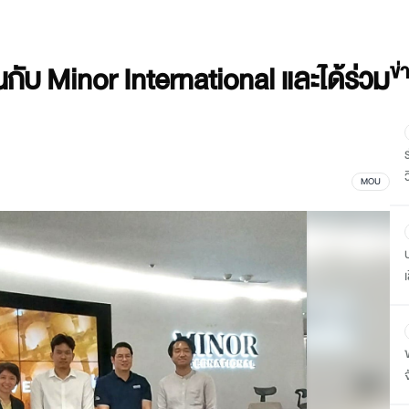
ับ Minor International และได้ร่วม
ข่
ว
MOU