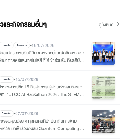
าวและกิจกรรมอื่นๆ
ดูทั้งหมด
•
16/07/2026
Events
Awards
ร่วมแสดงความยินดีกับคณาจารย์และนักศึกษา คณะ
ิทยาศาสตร์และเทคโนโลยี ที่ได้เข้าร่วมรับเกียรติบัตร
Certificate of Outstanding Contributions
•
15/07/2026
Events
ประกาศรายชื่อ 15 ทีมสุดท้าย ผู้ผ่านเข้ารอบชิงชนะ
เลิศ! “UTCC AI Hackathon 2026: The STEM
Innovation”
•
07/07/2026
Events
ขอขอบคุณน้อง ๆ ทุกคนคนที่ฝ่าฝน เดินทางข้าม
จังหวัด มาเข้าร่วมอบรม Quantum Computing ที่
วิทย์คอม ม.หอการค้า