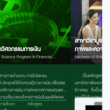
สาขาวิชาบูรณา
าวิศวกรรมการเงิน
ภาพและความง
ience Program in Financial
Bachelor of Science Progr
g
Wellness and Beaut
ษฎีทางการคำนวณ การโปรแกรม
เป็นหลักสูตรที่
 ประยุกต์ใช้กับทฤษฎีทางการเงิน เพื่อสรร
มหาวิทยาลัยหอการค้าไท
ณฑ์ทางการเงิน การวิเคราะห์การลงทุนและ
ชีวาศรม ซึ่งเป็นผู้ป
ามเสี่ยง ตอบโจทย์การเงินในยุคดิจิตอล
รวมที่ได้รับการยอมรั
บการศึกษา
หลักสูตร
World class เรามั่นใ