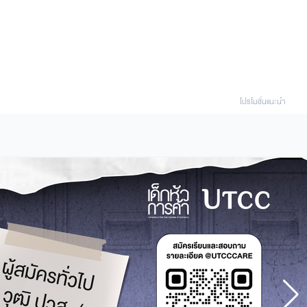
โปรโมชั่นแนะนํา