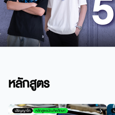
หลักสูตร
ปริญญาโท
หลักสูตรบัณฑิตศึกษา