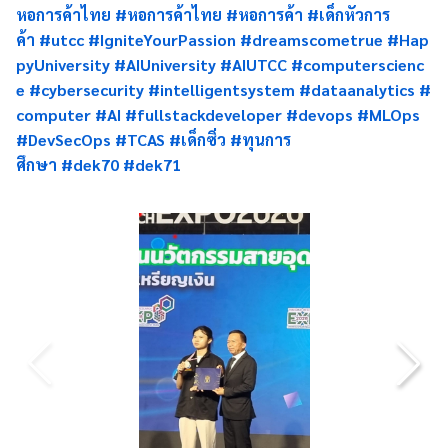
หอการค้าไทย
#หอการค้าไทย
#หอการค้า
#เด็กหัวการ
ค้า
#utcc
#IgniteYourPassion
#dreamscometrue
#Hap
pyUniversity
#AIUniversity
#AIUTCC
#computerscienc
e
#cybersecurity
#intelligentsystem
#dataanalytics
#
computer
#AI
#fullstackdeveloper
#devops
#MLOps
#DevSecOps
#TCAS
#เด็กซิ่ว
#ทุนการ
ศึกษา
#dek70
#dek71