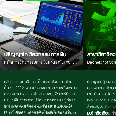
ปริญญาโท วิศวกรรมการเงิน
สาขาวิชาวิศ
หลักสูตรวิศวกรรมการเงินแห่งแรกในไทย เน้น
Bachelor of Sci
คณิตศาสตร์ สถิติ Programming และ AI
Financial Engin
เพื่อสร้างผู้เชี่ยวชาญด้านการเงิน การลงทุน
หลักสูตรเปิดดำเนินการเป็นแห่งแรกในประเทศไทย
เรียนรู้ทฤษฎีทาง
และตลาดทุนยุคใหม่
ตั้งแต่ ปี
2552
โดยเน้นการใช้ความรู้ทางคณิตศาสตร์
คอมพิวเตอร์ ประยุกต
และสถิติ ตลอดจน การโปรแกรมคอมพิวเตอร์ที่นำมา
สรรสร้างผลิตภัณฑ์ท
ประยุกต์ในการวิเคราะห์ปัญหา ทางการเงิน ผู้เรียนจะ
ลงทุนและการบริหารค
จัดการเรียนการสอน นอกเวลาทำการ จํานวน 42
ได้ศึกษาทฤษฎีทางการเงิน การลงทุน ผลิตภัณฑ์
ยุคดิจิตอล
สำหรับผู้จบการศึก
หน่วยกิต แบ่งการศึกษาเป็น 2 แผน คือ แผน ก ทํา
ทางการเงินในรูปแบบต่างๆ การบริหารความเสี่ยง รูป
ม.6 หรือเทียบเท่า