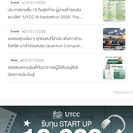
Contributions
•
15/07/2026
Events
ประกาศรายชื่อ 15 ทีมสุดท้าย ผู้ผ่านเข้ารอบชิง
ชนะเลิศ! “UTCC AI Hackathon 2026: The
STEM Innovation”
•
07/07/2026
Events
ขอขอบคุณน้อง ๆ ทุกคนคนที่ฝ่าฝน เดินทางข้าม
จังหวัด มาเข้าร่วมอบรม Quantum Computing
ที่วิทย์คอม ม.หอการค้า
•
05/07/2026
News
ขอแสดงความยินดีกับอาจารย์ผู้ได้รับอนุสิทธิ
บัตรการประดิษฐ์
โปรโมชั่นแนะนํา