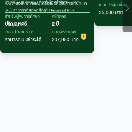
วิทยานิพนธ์ และ แผน ข การค้นคว้าอิสระ
แบบจำลองทางการเงิน เครื่องมือที่ใช้ในการแก้ปัญหา
เทอม 1/ผ่อนชำระ
และมี รายวิชาที่สอดคล้องกับ
Financial Risk
25,000 บาท
สำหรับผู้จบการศึกษา
หลักสูตร
Manager (FM)
หลักสูตรมีที่ปรึกษาเป็นผู้เชี่ยวชาญมือ
ปริญญาตรี
2 ปี
อาชีพทางการเงิน อาทิ ธุรกิจธนาคาร และธุรกิจประกัน
ภัย รวมถึงมีความร่วมมือทางด้าน วิชาการกับภาค
เทอม 1/ผ่อนชำระ
ตลอดหลักสูตร
ธุรกิจหลักทรัพย์ เช่น สมาคมนักวิเคราะห์หลัก ทรัพย์
สามารถแบ่งชำระได้
207,950 บาท
ตลาดหลักทรัพย์แห่งประเทศไทย ฯลฯ