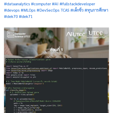
#dataanalytics
#computer
#AI
#fullstackdeveloper
#devops
#MLOps
#DevSecOps
TCAS
#เด็กซิ่ว
#ทุนการศึกษา
#dek70
#dek71