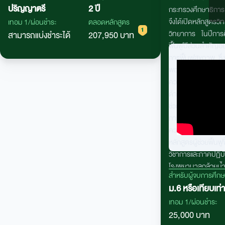
ปริญญาตรี
2 ปี
อาชีพทางการเงิน อาทิ ธุรกิจธนาคาร และธุรกิจประกัน
กระทรวงศึกษาธิการ
ภัย รวมถึงมีความร่วมมือทางด้าน วิชาการกับภาค
จึงได้เปิดหลักส
เทอม 1/ผ่อนชำระ
ตลอดหลักสูตร
ธุรกิจหลักทรัพย์ เช่น สมาคมนักวิเคราะห์หลัก ทรัพย์
วิทยาการ ในปีการศ
สามารถแบ่งชำระได้
207,950 บาท
ตลาดหลักทรัพย์แห่งประเทศไทย ฯลฯ
ฟื้นฟูมีส่วนสำคัญอ
การฟื้นฟูสุขภาพ ซึ่ง
พอต่อความต้องการ
ความต้องการบุคลากร
ด้านการฟื้นฟูยังอยู่
ช่วยเสริมการดูแลผู
กายภาพได้อีกระดับห
ความสำคัญในการสน
หลักสูตรผู้ช่วยฟื้
วิชาการและภาคปฏิ
โรงพยาบาลกล้วยน้
สำหรับผู้จบการศึก
ม.6 หรือเทียบเท่า
เทอม 1/ผ่อนชำระ
25,000 บาท