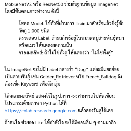
MobileNetV2 หรือ ResNet50 ร่วมกับฐานข้อมูล ImageNet
โดยมีขั้นตอนการทำงาน ดังนี้
โหลด Model: ใช้ตัวที่ผ่านการ Train มาสำเร็จแล้วซึ่งรู้จัก
วัตถุ 1,000 ชนิด
ตรวจสอบ Label: ถ้าผลลัพธ์อยู่ในหมวดหมู่สายพันธุ์หมา
หรือแมว ให้แสดงผลตามนั้น
กรองผลลัพธ์: ถ้าไม่ใช่ทั้งคู่ ให้แสดงว่า “ไม่ใช่ทั้งคู่”
ใน ImageNet จะไม่มี Label กลางว่า “Dog” แต่จะมีแยกย่อย
เป็นสายพันธุ์ เช่น Golden_Retriever หรือ French_Bulldog จึง
ต้องเช็ค Keyword เพื่อจัดกลุ่ม
โค้ดและผลลัพธ์ แสดงไว้ในรูปภาพ << สามารถไปหัดเขียน
โปรแกรมด้วยภาษา Python ได้ที่
https://colab.research.google.com
แล้วลองรันดูได้เลย
ถ้าสนใจ ช่วยกด Like ให้กำลังใจ จะได้มีตอนอื่น ๆ ตามมาอีก