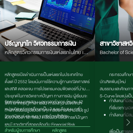
ปริญญาโท วิศวกรรมการเงิน
สาขาวิชาสหว
หลักสูตรวิศวกรรมการเงินแห่งแรกในไทย เน้น
Bachelor of Sci
คณิตศาสตร์ สถิติ Programming และ AI
Interdisciplinar
เพื่อสร้างผู้เชี่ยวชาญด้านการเงิน การลงทุน
หลักสูตรเปิดดำเนินการเป็นแห่งแรกในประเทศไทย
กระทรวงศึกษ
และตลาดทุนยุคใหม่
ตั้งแต่ ปี
2552
โดยเน้นการใช้ความรู้ทางคณิตศาสตร์
บัณฑิตพันธุ์ใหม
และสถิติ ตลอดจน การโปรแกรมคอมพิวเตอร์ที่นำมา
สมรรถนะและศักยภ
ประยุกต์ในการวิเคราะห์ปัญหา ทางการเงิน ผู้เรียนจะ
S-Curve โดยแบ่งเป็น 
กำลังคนที่มี
จัดการเรียนการสอน นอกเวลาทำการ จํานวน 42
ได้ศึกษาทฤษฎีทางการเงิน การลงทุน ผลิตภัณฑ์
ที่เชี่ยวชาญเฉ
หน่วยกิต แบ่งการศึกษาเป็น 2 แผน คือ แผน ก ทํา
ทางการเงินในรูปแบบต่างๆ การบริหารความเสี่ยง รูป
กำลังคนที่มีส
วิทยานิพนธ์ และ แผน ข การค้นคว้าอิสระ
แบบจำลองทางการเงิน เครื่องมือที่ใช้ในการแก้ปัญหา
และมี รายวิชาที่สอดคล้องกับ
Financial Risk
สำหรับผู้จบการศึกษา
หลักสูตร
Manager (FM)
หลักสูตรมีที่ปรึกษาเป็นผู้เชี่ยวชาญมือ
เพื่อเป็นการ